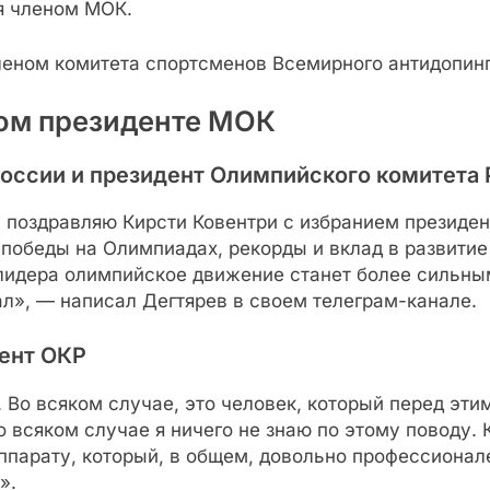
я членом МОК.
леном комитета спортсменов Всемирного антидопинг
вом президенте МОК
России и президент Олимпийского комитета 
 поздравляю Кирсти Ковентри с избранием презид
 победы на Олимпиадах, рекорды и вклад в развитие
о лидера олимпийское движение станет более сильн
л», — написал Дегтярев в своем телеграм-канале.
ент ОКР
. Во всяком случае, это человек, который перед эт
всяком случае я ничего не знаю по этому поводу. К
парату, который, в общем, довольно профессионален
».