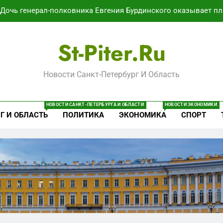
Дочь генерал-полковника Евгения Бурдинского оказывает пл
В Воронеже участников СВО берут на раб
St-Piter.ru
Путёвки есть – мест нет: скандал
Новости Санкт-Петербург И Область
Минпромторг потребовал данные о складах с военной продук
Дочь генерал-полковника Евгения Бурдинского оказывает пл
НОВОСТИ САНКТ-ПЕТЕРБУРГА И ОБЛАСТИ
НОВОСТИ ЭКОНОМИКИ
Г И ОБЛАСТЬ
ПОЛИТИКА
ЭКОНОМИКА
СПОРТ
В Воронеже участников СВО берут на раб
Путёвки есть – мест нет: скандал