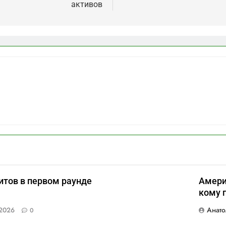
активов
итов в первом раунде
Амери
кому 
Анато
2026
0