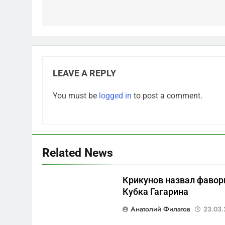
LEAVE A REPLY
5
You must be
logged in
to post a comment.
Что происходит в
калининградском анклаве:
военные изымают спирт
САНКТ-ПЕТЕРБУРГ И ОБЛАСТЬ
«для защиты Отечества»
6
Related News
«500-тонный беспилотник»
или очередная показуха?
Крикунов назвал фавор
Что скрывает российский
САНКТ-ПЕТЕРБУРГ И ОБЛАСТЬ
Кубка Гагарина
ВМФ
7
Анатолий Филатов
23.03.
Перезагрузка в Удмуртии: