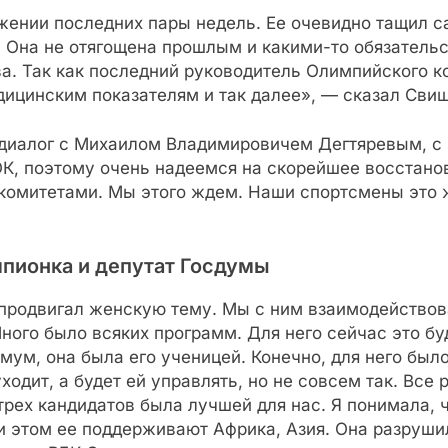
жении последних пары недель. Ее очевидно тащил с
. Она не отягощена прошлым и какими-то обязатель
. Так как последний руководитель Олимпийского ко
дицинским показателям и так далее», — сказал Сви
диалог с Михаилом Владимировичем Дегтяревым, с 
К, поэтому очень надеемся на скорейшее восстано
омитетами. Мы этого ждем. Наши спортсмены это ж
пионка и депутат Госдумы
 продвигал женскую тему. Мы с ним взаимодействов
Много было всяких программ. Для него сейчас это б
мум, она была его ученицей. Конечно, для него бы
уходит, а будет ей управлять, но не совсем так. Все
 трех кандидатов была лучшей для нас. Я понимала, 
и этом ее поддерживают Африка, Азия. Она разруши