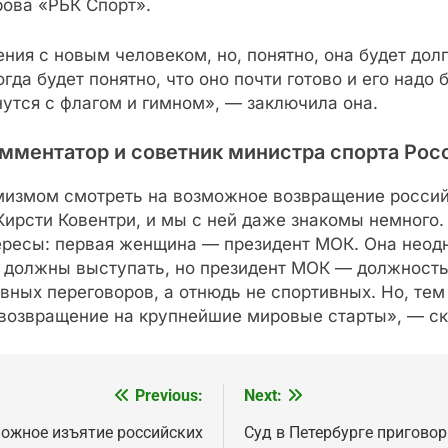
рова «РБК Спорт».
ия с новым человеком, но, понятно, она будет дол
гда будет понятно, что оно почти готово и его надо 
нутся с флагом и гимном», — заключила она.
мментатор и советник министра спорта Рос
мизмом смотреть на возможное возвращение россий
рсти Ковентри, и мы с ней даже знакомы немного. 
ересы: первая женщина — президент МОК. Она неодн
 должны выступать, но президент МОК — должность
авных переговоров, а отнюдь не спортивных. Но, те
возвращение на крупнейшие мировые старты», — ск
Previous:
Next:
можное изъятие российских
Суд в Петербурге пригово