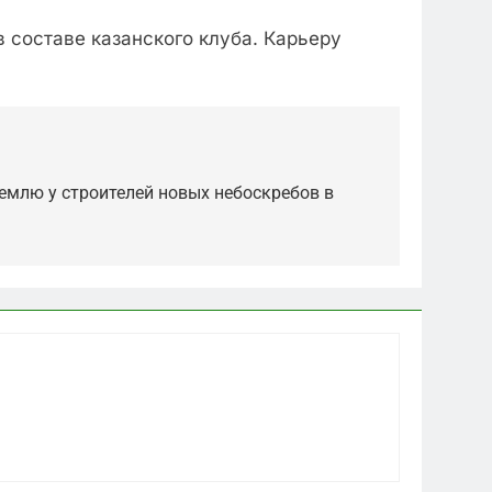
в составе казанского клуба. Карьеру
емлю у строителей новых небоскребов в
5
«Бизнес на ветеранах и
покровительство»: как
социальный координатор
САНКТ-ПЕТЕРБУРГ И ОБЛАСТЬ