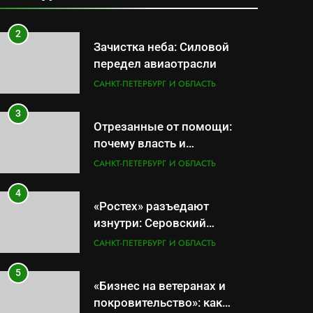
результат управленческих
САНКТ-ПЕТЕРБУРГ И ОБЛАСТЬ
провалов и уязвимости
региона
2
Зачистка неба: Силовой
передел авиаотрасли
САНКТ-ПЕТЕРБУРГ И ОБЛАСТЬ
3
Отрезанные от помощи:
почему власть и
маркетплейсы «умывают
САНКТ-ПЕТЕРБУРГ И ОБЛАСТЬ
руки» после ударов по
складам Wildberries?
4
«Ростех» разъедают
изнутри: Серовский
оборонный завод идёт ко
САНКТ-ПЕТЕРБУРГ И ОБЛАСТЬ
дну
5
«Бизнес на ветеранах и
покровительство»: как