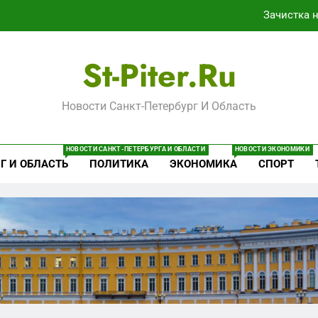
Зачистка 
трезанные от помощи: почему власть и маркетплейсы «умыва
St-Piter.ru
«Ростех» разъедают изнутри: Серо
Новости Санкт-Петербург И Область
Перезагрузка в Удмуртии: Отставка Бречалова как р
Зачистка 
НОВОСТИ САНКТ-ПЕТЕРБУРГА И ОБЛАСТИ
НОВОСТИ ЭКОНОМИКИ
Г И ОБЛАСТЬ
ПОЛИТИКА
ЭКОНОМИКА
СПОРТ
трезанные от помощи: почему власть и маркетплейсы «умыва
«Ростех» разъедают изнутри: Серо