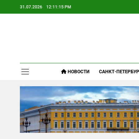
Skip
31.07.2026
12:11:16 PM
to
content
О
НОВОСТИ
САНКТ-ПЕТЕРБУР
О