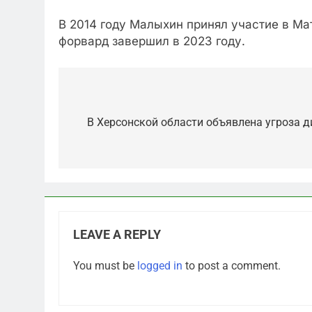
В 2014 году Малыхин принял участие в Мат
форвард завершил в 2023 году.
Post
navigation
В Херсонской области объявлена угроза 
LEAVE A REPLY
5
You must be
logged in
to post a comment.
«Бизнес на ветеранах и
покровительство»: как
социальный координатор
САНКТ-ПЕТЕРБУРГ И ОБЛАСТЬ