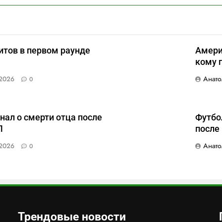
итов в первом раунде
Амери
кому 
Анато
2026
0
нал о смерти отца после
Футбо
Л
после
Анато
2026
0
Трендовые новости