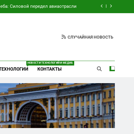
неба: Силовой передел авиаотрасли
ют руки» после ударов по складам
Wildberries?
вский оборонный завод идёт ко дну
СЛУЧАЙНАЯ НОВОСТЬ
езультат управленческих провалов и
уязвимости региона
неба: Силовой передел авиаотрасли
НОВОСТИ ТЕХНОЛОГИЙ И МЕДИА
ТЕХНОЛОГИИ
КОНТАКТЫ
ют руки» после ударов по складам
Wildberries?
вский оборонный завод идёт ко дну