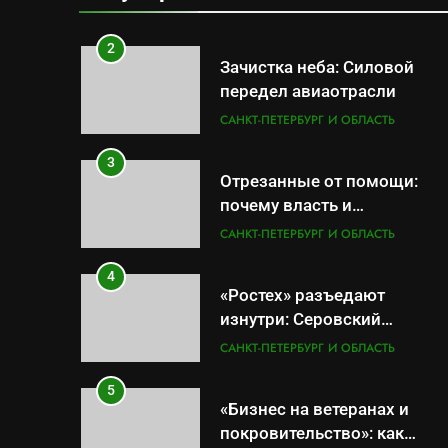
результат управленческих
САНКТ-ПЕТЕРБУРГ И ОБЛАСТЬ
провалов и уязвимости
региона
2
Зачистка неба: Силовой
передел авиаотрасли
САНКТ-ПЕТЕРБУРГ И ОБЛАСТЬ
3
Отрезанные от помощи:
почему власть и
маркетплейсы «умывают
САНКТ-ПЕТЕРБУРГ И ОБЛАСТЬ
руки» после ударов по
складам Wildberries?
4
«Ростех» разъедают
изнутри: Серовский
оборонный завод идёт ко
САНКТ-ПЕТЕРБУРГ И ОБЛАСТЬ
дну
5
«Бизнес на ветеранах и
покровительство»: как