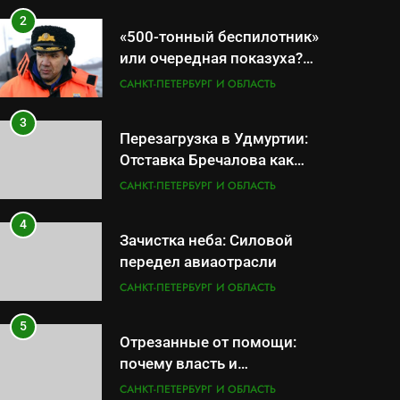
2
«500-тонный беспилотник»
или очередная показуха?
Что скрывает российский
САНКТ-ПЕТЕРБУРГ И ОБЛАСТЬ
ВМФ
3
Перезагрузка в Удмуртии:
Отставка Бречалова как
результат управленческих
САНКТ-ПЕТЕРБУРГ И ОБЛАСТЬ
провалов и уязвимости
региона
4
Зачистка неба: Силовой
передел авиаотрасли
САНКТ-ПЕТЕРБУРГ И ОБЛАСТЬ
5
Отрезанные от помощи:
почему власть и
маркетплейсы «умывают
САНКТ-ПЕТЕРБУРГ И ОБЛАСТЬ