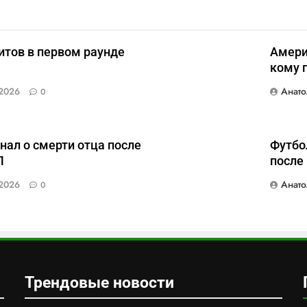
итов в первом раунде
Амери
кому 
Анато
2026
0
нал о смерти отца после
Футбо
Л
после
Анато
2026
0
Трендовые новости