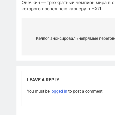
Овечкин — трехкратный чемпион мира в со
которого провел всю карьеру в НХЛ.
Post
navigation
Келлог анонсировал «непрямые перегов
LEAVE A REPLY
5
You must be
logged in
to post a comment.
Отрезанные от помощи:
почему власть и
маркетплейсы «умывают
САНКТ-ПЕТЕРБУРГ И ОБЛАСТЬ
руки» после ударов по