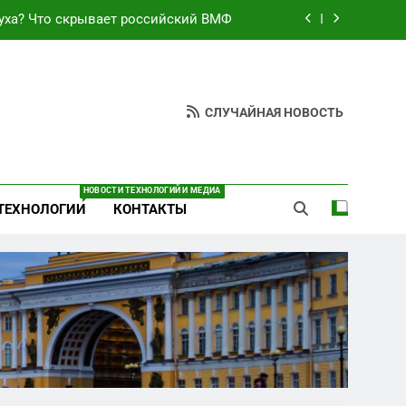
уха? Что скрывает российский ВМФ
езультат управленческих провалов и
уязвимости региона
неба: Силовой передел авиаотрасли
СЛУЧАЙНАЯ НОВОСТЬ
ают спирт «для защиты Отечества»
уха? Что скрывает российский ВМФ
НОВОСТИ ТЕХНОЛОГИЙ И МЕДИА
ТЕХНОЛОГИИ
КОНТАКТЫ
езультат управленческих провалов и
уязвимости региона
неба: Силовой передел авиаотрасли