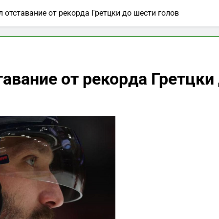
 отставание от рекорда Гретцки до шести голов
авание от рекорда Гретцки