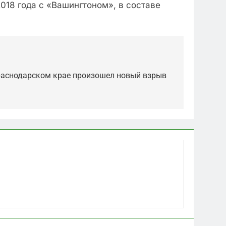
018 года с «Вашингтоном», в составе
раснодарском крае произошел новый взрыв
5
Отрезанные от помощи:
почему власть и
маркетплейсы «умывают
САНКТ-ПЕТЕРБУРГ И ОБЛАСТЬ
руки» после ударов по