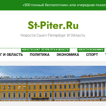
«500-тонный беспилотник» или очередная показ
Перезагрузка в Удмуртии: Отставка Бречалова как р
St-Piter.ru
Зачистка 
Новости Санкт-Петербург И Область
Что происходит в калининградском анклаве: военные изым
«500-тонный беспилотник» или очередная показ
НОВОСТИ САНКТ-ПЕТЕРБУРГА И ОБЛАСТИ
НОВОСТИ ЭКОНОМИКИ
Г И ОБЛАСТЬ
ПОЛИТИКА
ЭКОНОМИКА
СПОРТ
Перезагрузка в Удмуртии: Отставка Бречалова как р
Зачистка 