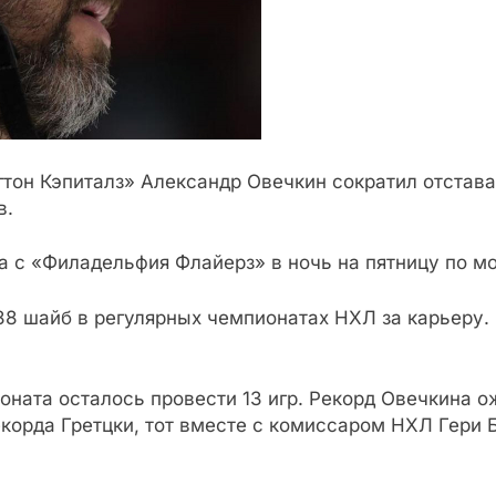
тон Кэпиталз» Александр Овечкин сократил отстава
в.
а с «Филадельфия Флайерз» в ночь на пятницу по м
88 шайб в регулярных чемпионатах НХЛ за карьеру. 
оната осталось провести 13 игр. Рекорд Овечкина о
корда Гретцки, тот вместе с комиссаром НХЛ Гери 