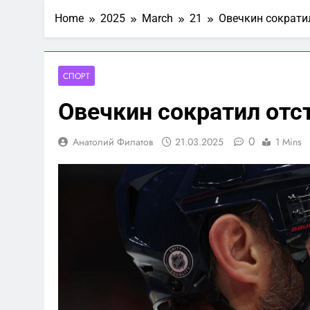
Home
2025
March
21
Овечкин сократил
СПОРТ
Овечкин сократил отст
0
Анатолий Филатов
21.03.2025
1 Mins