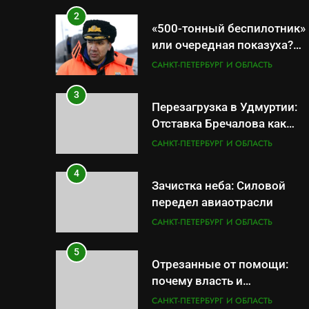
2
«500-тонный беспилотник»
или очередная показуха?
Что скрывает российский
САНКТ-ПЕТЕРБУРГ И ОБЛАСТЬ
ВМФ
3
Перезагрузка в Удмуртии:
Отставка Бречалова как
результат управленческих
САНКТ-ПЕТЕРБУРГ И ОБЛАСТЬ
провалов и уязвимости
региона
4
Зачистка неба: Силовой
передел авиаотрасли
САНКТ-ПЕТЕРБУРГ И ОБЛАСТЬ
5
Отрезанные от помощи:
почему власть и
маркетплейсы «умывают
САНКТ-ПЕТЕРБУРГ И ОБЛАСТЬ