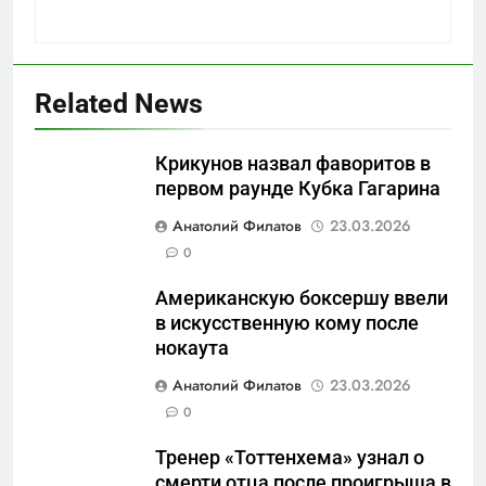
Related News
Крикунов назвал фаворитов в
первом раунде Кубка Гагарина
5
Анатолий Филатов
23.03.2026
Что происходит в
0
калининградском анклаве:
Американскую боксершу ввели
военные изымают спирт «для
САНКТ-ПЕТЕРБУРГ И ОБЛАСТЬ
в искусственную кому после
защиты Отечества»
нокаута
6
Анатолий Филатов
23.03.2026
«500-тонный беспилотник»
0
или очередная показуха? Что
скрывает российский ВМФ
САНКТ-ПЕТЕРБУРГ И ОБЛАСТЬ
Тренер «Тоттенхема» узнал о
смерти отца после проигрыша в