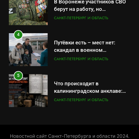
В Воронеже участников СВО
санатории Владивостока
САНКТ-ПЕТЕРБУРГ И ОБЛАСТЬ
берут на работу, но
удержаться удаётся не всем
САНКТ-ПЕТЕРБУРГ И ОБЛАСТЬ
5
Что происходит в
4
калининградском анклаве:
Путёвки есть – мест нет:
военные изымают спирт «для
САНКТ-ПЕТЕРБУРГ И ОБЛАСТЬ
скандал в военном
защиты Отечества»
санатории Владивостока
САНКТ-ПЕТЕРБУРГ И ОБЛАСТЬ
6
«500-тонный беспилотник»
5
или очередная показуха? Что
Что происходит в
скрывает российский ВМФ
САНКТ-ПЕТЕРБУРГ И ОБЛАСТЬ
калининградском анклаве:
военные изымают спирт «для
САНКТ-ПЕТЕРБУРГ И ОБЛАСТЬ
7
защиты Отечества»
Перезагрузка в Удмуртии:
6
Отставка Бречалова как
«500-тонный беспилотник»
результат управленческих
САНКТ-ПЕТЕРБУРГ И ОБЛАСТЬ
или очередная показуха? Что
провалов и уязвимости
Новостной сайт Санкт-Петербурга и области 2024.