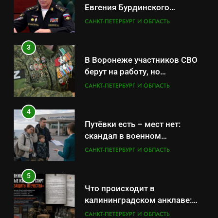
Евгения Бурдинского
оказывает платные услуги по
САНКТ-ПЕТЕРБУРГ И ОБЛАСТЬ
вопросам военной службы и
бронирования
3
В Воронеже участников СВО
берут на работу, но
удержаться удаётся не всем
САНКТ-ПЕТЕРБУРГ И ОБЛАСТЬ
4
Путёвки есть – мест нет:
скандал в военном
санатории Владивостока
САНКТ-ПЕТЕРБУРГ И ОБЛАСТЬ
5
Что происходит в
калининградском анклаве:
военные изымают спирт «для
САНКТ-ПЕТЕРБУРГ И ОБЛАСТЬ