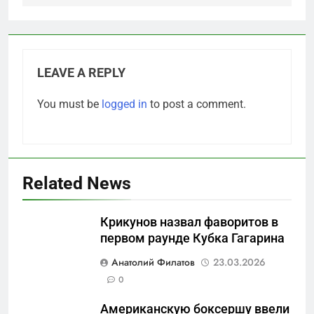
LEAVE A REPLY
You must be
logged in
to post a comment.
Related News
Крикунов назвал фаворитов в
первом раунде Кубка Гагарина
5
Анатолий Филатов
23.03.2026
Что происходит в
0
калининградском анклаве:
Американскую боксершу ввели
военные изымают спирт «для
САНКТ-ПЕТЕРБУРГ И ОБЛАСТЬ