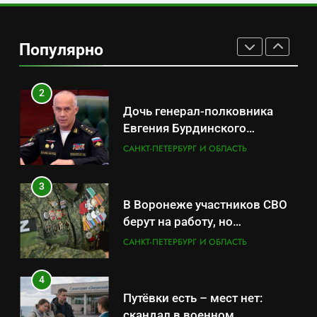
Минпромторг потребовал
данные о складах с военной
Популярно
продукцией: предприятия
САНКТ-ПЕТЕРБУРГ И ОБЛАСТЬ
обратились в СК
2
Дочь генерал-полковника
Евгения Бурдинского
оказывает платные услуги по
САНКТ-ПЕТЕРБУРГ И ОБЛАСТЬ
вопросам военной службы и
бронирования
3
В Воронеже участников СВО
берут на работу, но
удержаться удаётся не всем
САНКТ-ПЕТЕРБУРГ И ОБЛАСТЬ
4
Путёвки есть – мест нет:
скандал в военном