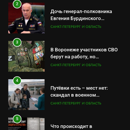
В Воронеже участников СВО
2
берут на работу, но
Дочь генерал-полковника
удержаться удаётся не всем
САНКТ-ПЕТЕРБУРГ И ОБЛАСТЬ
Евгения Бурдинского
оказывает платные услуги по
САНКТ-ПЕТЕРБУРГ И ОБЛАСТЬ
4
вопросам военной службы и
Путёвки есть – мест нет:
бронирования
3
скандал в военном
В Воронеже участников СВО
санатории Владивостока
САНКТ-ПЕТЕРБУРГ И ОБЛАСТЬ
берут на работу, но
удержаться удаётся не всем
САНКТ-ПЕТЕРБУРГ И ОБЛАСТЬ
5
Что происходит в
4
калининградском анклаве:
Путёвки есть – мест нет:
военные изымают спирт «для
САНКТ-ПЕТЕРБУРГ И ОБЛАСТЬ
скандал в военном
защиты Отечества»
санатории Владивостока
САНКТ-ПЕТЕРБУРГ И ОБЛАСТЬ
6
«500-тонный беспилотник»
5
или очередная показуха? Что
Что происходит в
скрывает российский ВМФ