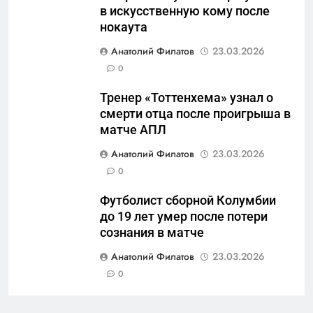
в искусственную кому после
защиты Отечества»
нокаута
6
Анатолий Филатов
23.03.2026
«500-тонный беспилотник»
0
или очередная показуха? Что
скрывает российский ВМФ
САНКТ-ПЕТЕРБУРГ И ОБЛАСТЬ
Тренер «Тоттенхема» узнал о
смерти отца после проигрыша в
7
матче АПЛ
Перезагрузка в Удмуртии:
Анатолий Филатов
23.03.2026
Отставка Бречалова как
0
результат управленческих
САНКТ-ПЕТЕРБУРГ И ОБЛАСТЬ
провалов и уязвимости
Футболист сборной Колумбии
региона
до 19 лет умер после потери
8
сознания в матче
Зачистка неба: Силовой
передел авиаотрасли
Анатолий Филатов
23.03.2026
0
САНКТ-ПЕТЕРБУРГ И ОБЛАСТЬ
1