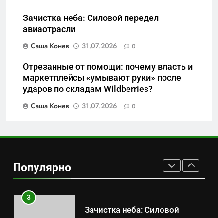
8
Позор Балтийского флота:
Зачистка неба: Силовой передел
как «геройский» катер стал
авиаотрасли
металлоломом за 3 дня
САНКТ-ПЕТЕРБУРГ И ОБЛАСТЬ
Саша Конев
31.07.2026
0
Отрезанные от помощи: почему власть и
1
маркетплейсы «умывают руки» после
«500-тонный беспилотник»
ударов по складам Wildberries?
или очередная показуха? Что
скрывает российский ВМФ
Саша Конев
31.07.2026
0
САНКТ-ПЕТЕРБУРГ И ОБЛАСТЬ
2
Перезагрузка в Удмуртии:
Отставка Бречалова как
Популярно
результат управленческих
САНКТ-ПЕТЕРБУРГ И ОБЛАСТЬ
провалов и уязвимости
региона
3
Зачистка неба: Силовой