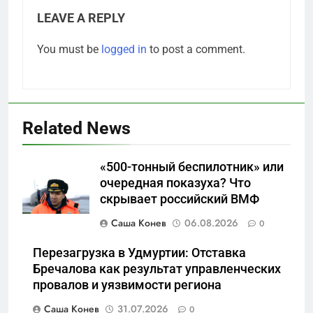
LEAVE A REPLY
5
You must be
logged in
to post a comment.
«Ростех» разъедают изнутри:
Серовский оборонный завод
идёт ко дну
САНКТ-ПЕТЕРБУРГ И ОБЛАСТЬ
Related News
6
«Бизнес на ветеранах и
«500-тонный беспилотник» или
покровительство»: как
очередная показуха? Что
социальный координатор
САНКТ-ПЕТЕРБУРГ И ОБЛАСТЬ
скрывает российский ВМФ
фонда «защитники
отечества» превратила
Саша Конев
06.08.2026
0
7
должность в источник
Операция «Обнуление»: Что
Перезагрузка в Удмуртии: Отставка
обогащения
на самом деле стоит за
Бречалова как результат управленческих
попыткой уничтожения
САНКТ-ПЕТЕРБУРГ И ОБЛАСТЬ
провалов и уязвимости региона
Telegram в России
Саша Конев
31.07.2026
0