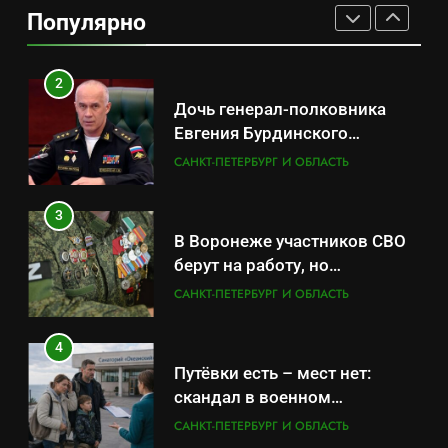
данные о складах с военной
Популярно
продукцией: предприятия
САНКТ-ПЕТЕРБУРГ И ОБЛАСТЬ
обратились в СК
2
Дочь генерал-полковника
Евгения Бурдинского
оказывает платные услуги по
САНКТ-ПЕТЕРБУРГ И ОБЛАСТЬ
вопросам военной службы и
бронирования
3
В Воронеже участников СВО
берут на работу, но
удержаться удаётся не всем
САНКТ-ПЕТЕРБУРГ И ОБЛАСТЬ
4
Путёвки есть – мест нет:
скандал в военном
санатории Владивостока
САНКТ-ПЕТЕРБУРГ И ОБЛАСТЬ