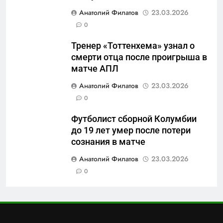
6
Анатолий Филатов
23.03.2026
«500-тонный беспилотник»
0
или очередная показуха? Что
скрывает российский ВМФ
САНКТ-ПЕТЕРБУРГ И ОБЛАСТЬ
Тренер «Тоттенхема» узнал о
смерти отца после проигрыша в
7
матче АПЛ
Перезагрузка в Удмуртии:
Анатолий Филатов
23.03.2026
Отставка Бречалова как
0
результат управленческих
САНКТ-ПЕТЕРБУРГ И ОБЛАСТЬ
провалов и уязвимости
Футболист сборной Колумбии
региона
до 19 лет умер после потери
8
сознания в матче
Зачистка неба: Силовой
передел авиаотрасли
Анатолий Филатов
23.03.2026
0
САНКТ-ПЕТЕРБУРГ И ОБЛАСТЬ
1
Минпромторг потребовал