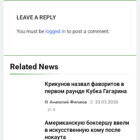
LEAVE A REPLY
You must be
logged in
to post a comment.
Related News
Крикунов назвал фаворитов в
первом раунде Кубка Гагарина
5
Анатолий Филатов
23.03.2026
Что происходит в
0
калининградском анклаве:
Американскую боксершу ввели
военные изымают спирт «для
САНКТ-ПЕТЕРБУРГ И ОБЛАСТЬ
в искусственную кому после
защиты Отечества»
нокаута