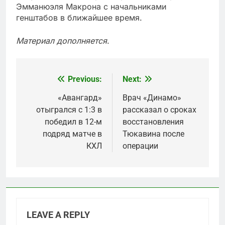
Эмманюэля Макрона с начальниками
генштабов в ближайшее время.
Материал дополняется
.
Previous:
Next:
Post
navigation
«Авангард»
Врач «Динамо»
отыгрался с 1:3 в
рассказал о сроках
победил в 12-м
восстановления
подряд матче в
Тюкавина после
КХЛ
операции
LEAVE A REPLY