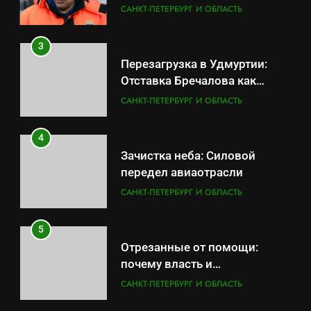
скрывает российский ВМФ
САНКТ-ПЕТЕРБУРГ И ОБЛАСТЬ
3
Перезагрузка в Удмуртии:
Отставка Бречалова как
результат управленческих
САНКТ-ПЕТЕРБУРГ И ОБЛАСТЬ
провалов и уязвимости
региона
4
Зачистка неба: Силовой
передел авиаотрасли
САНКТ-ПЕТЕРБУРГ И ОБЛАСТЬ
5
Отрезанные от помощи:
почему власть и
маркетплейсы «умывают
САНКТ-ПЕТЕРБУРГ И ОБЛАСТЬ
руки» после ударов по