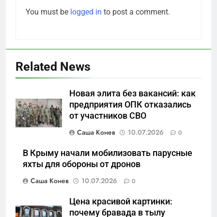
You must be
logged in
to post a comment.
Related News
5
Новая элита без вакансий: как
Отрезанные от помощи:
предприятия ОПК отказались
почему власть и
от участников СВО
маркетплейсы «умывают
САНКТ-ПЕТЕРБУРГ И ОБЛАСТЬ
руки» после ударов по
Саша Конев
10.07.2026
0
складам Wildberries?
6
В Крыму начали мобилизовать парусные
«Ростех» разъедают изнутри:
яхты для обороны от дронов
Серовский оборонный завод
Саша Конев
10.07.2026
0
идёт ко дну
САНКТ-ПЕТЕРБУРГ И ОБЛАСТЬ
Цена красивой картинки:
7
почему бравада в тылу