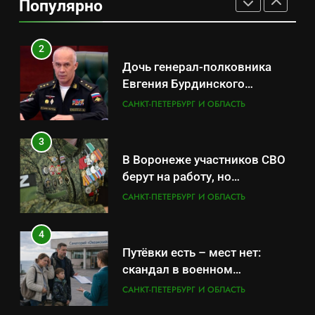
Популярно
продукцией: предприятия
САНКТ-ПЕТЕРБУРГ И ОБЛАСТЬ
обратились в СК
2
Дочь генерал-полковника
Евгения Бурдинского
оказывает платные услуги по
САНКТ-ПЕТЕРБУРГ И ОБЛАСТЬ
вопросам военной службы и
бронирования
3
В Воронеже участников СВО
берут на работу, но
удержаться удаётся не всем
САНКТ-ПЕТЕРБУРГ И ОБЛАСТЬ
4
Путёвки есть – мест нет:
скандал в военном
санатории Владивостока
САНКТ-ПЕТЕРБУРГ И ОБЛАСТЬ