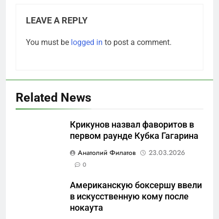
LEAVE A REPLY
You must be
logged in
to post a comment.
Related News
Крикунов назвал фаворитов в
первом раунде Кубка Гагарина
5
Анатолий Филатов
23.03.2026
Что происходит в
0
калининградском анклаве:
Американскую боксершу ввели
военные изымают спирт «для
САНКТ-ПЕТЕРБУРГ И ОБЛАСТЬ
в искусственную кому после
защиты Отечества»
нокаута
6