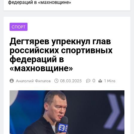
федераций в «махновщине»
СПОРТ
Дегтярев упрекнул глав
российских спортивных
федераций в
«махновщине»
0
Анатолий Филатов
08.03.2025
1 Mins