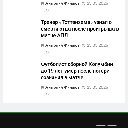
Анатолий Филатов
23.03.2026
«500-тонный беспилотник»
0
или очередная показуха? Что
скрывает российский ВМФ
САНКТ-ПЕТЕРБУРГ И ОБЛАСТЬ
Тренер «Тоттенхема» узнал о
смерти отца после проигрыша в
7
матче АПЛ
Перезагрузка в Удмуртии:
Анатолий Филатов
23.03.2026
Отставка Бречалова как
0
результат управленческих
САНКТ-ПЕТЕРБУРГ И ОБЛАСТЬ
провалов и уязвимости
Футболист сборной Колумбии
региона
до 19 лет умер после потери
8
сознания в матче
Зачистка неба: Силовой
передел авиаотрасли
Анатолий Филатов
23.03.2026
0
САНКТ-ПЕТЕРБУРГ И ОБЛАСТЬ
1
Минпромторг потребовал
данные о складах с военной