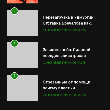
3
Перезагрузка в Удмуртии:
Отставка Бречалова как
результат управленческих
САНКТ-ПЕТЕРБУРГ И ОБЛАСТЬ
провалов и уязвимости
региона
4
Зачистка неба: Силовой
передел авиаотрасли
САНКТ-ПЕТЕРБУРГ И ОБЛАСТЬ
5
Отрезанные от помощи:
почему власть и
маркетплейсы «умывают
САНКТ-ПЕТЕРБУРГ И ОБЛАСТЬ
руки» после ударов по
складам Wildberries?
6