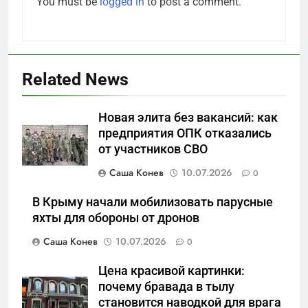
You must be
logged in
to post a comment.
Related News
5
Новая элита без вакансий: как
Отрезанные от помощи:
предприятия ОПК отказались
почему власть и
от участников СВО
маркетплейсы «умывают
САНКТ-ПЕТЕРБУРГ И ОБЛАСТЬ
руки» после ударов по
Саша Конев
10.07.2026
0
складам Wildberries?
6
В Крыму начали мобилизовать парусные
«Ростех» разъедают изнутри:
яхты для обороны от дронов
Серовский оборонный завод
Саша Конев
10.07.2026
0
идёт ко дну
САНКТ-ПЕТЕРБУРГ И ОБЛАСТЬ
Цена красивой картинки:
7
почему бравада в тылу
«Бизнес на ветеранах и
становится наводкой для врага