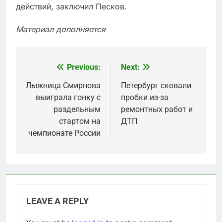
действий, заключил Песков.
Материал дополняется
Previous:
Next:
Post
navigation
Лыжница Смирнова
Петербург сковали
выиграла гонку с
пробки из-за
раздельным
ремонтных работ и
стартом на
ДТП
чемпионате России
LEAVE A REPLY