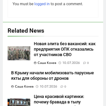
You must be
logged in
to post a comment.
Related News
5
Новая элита без вакансий: как
Что происходит в
предприятия ОПК отказались
калининградском анклаве:
от участников СВО
военные изымают спирт «для
САНКТ-ПЕТЕРБУРГ И ОБЛАСТЬ
защиты Отечества»
Саша Конев
10.07.2026
0
6
В Крыму начали мобилизовать парусные
«500-тонный беспилотник»
яхты для обороны от дронов
или очередная показуха? Что
Саша Конев
10.07.2026
0
скрывает российский ВМФ
САНКТ-ПЕТЕРБУРГ И ОБЛАСТЬ
Цена красивой картинки:
7
почему бравада в тылу