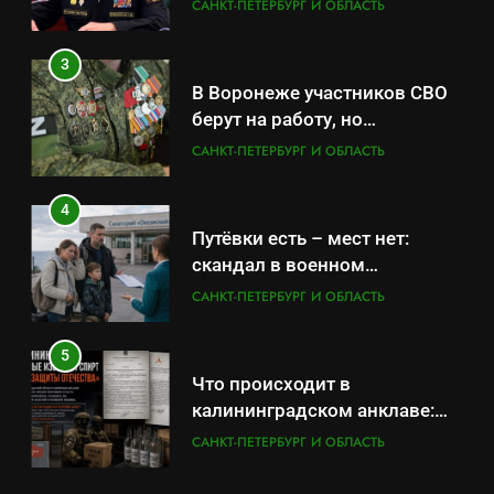
оказывает платные услуги по
САНКТ-ПЕТЕРБУРГ И ОБЛАСТЬ
вопросам военной службы и
бронирования
3
В Воронеже участников СВО
берут на работу, но
удержаться удаётся не всем
САНКТ-ПЕТЕРБУРГ И ОБЛАСТЬ
4
Путёвки есть – мест нет:
скандал в военном
санатории Владивостока
САНКТ-ПЕТЕРБУРГ И ОБЛАСТЬ
5
Что происходит в
калининградском анклаве:
военные изымают спирт «для
САНКТ-ПЕТЕРБУРГ И ОБЛАСТЬ
защиты Отечества»