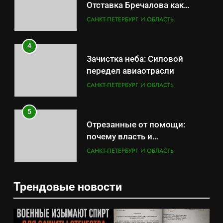
Отставка Бречалова как
результат управленческих
САНКТ-ПЕТЕРБУРГ И ОБЛАСТЬ
провалов и уязвимости
региона
4
Зачистка неба: Силовой
передел авиаотрасли
САНКТ-ПЕТЕРБУРГ И ОБЛАСТЬ
5
Отрезанные от помощи:
почему власть и
маркетплейсы «умывают
САНКТ-ПЕТЕРБУРГ И ОБЛАСТЬ
руки» после ударов по
складам Wildberries?
6
Трендовые новости
«Ростех» разъедают изнутри:
5
Серовский оборонный завод
Отрезанные от помощи:
идёт ко дну
САНКТ-ПЕТЕРБУРГ И ОБЛАСТЬ
почему власть и