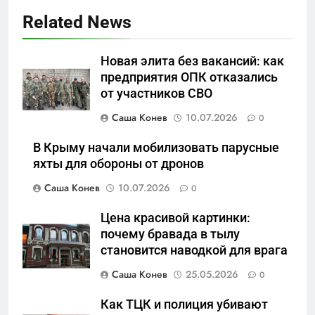
Related News
5
Новая элита без вакансий: как
Отрезанные от помощи:
предприятия ОПК отказались
почему власть и
от участников СВО
маркетплейсы «умывают
САНКТ-ПЕТЕРБУРГ И ОБЛАСТЬ
руки» после ударов по
Саша Конев
10.07.2026
0
складам Wildberries?
6
В Крыму начали мобилизовать парусные
«Ростех» разъедают изнутри:
яхты для обороны от дронов
Серовский оборонный завод
Саша Конев
10.07.2026
0
идёт ко дну
САНКТ-ПЕТЕРБУРГ И ОБЛАСТЬ
Цена красивой картинки:
7
почему бравада в тылу
«Бизнес на ветеранах и
становится наводкой для врага
покровительство»: как
Саша Конев
25.05.2026
0
социальный координатор
САНКТ-ПЕТЕРБУРГ И ОБЛАСТЬ
фонда «защитники
Как ТЦК и полиция убивают