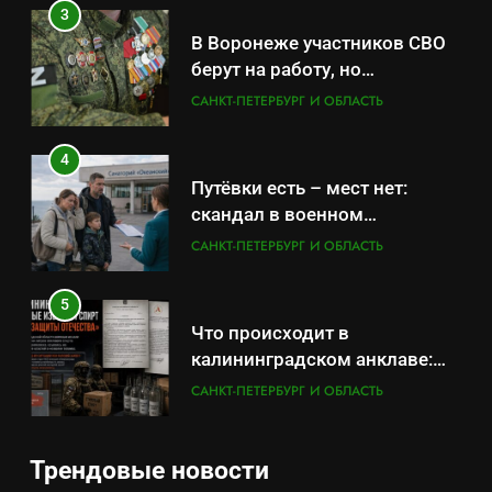
бронирования
3
В Воронеже участников СВО
берут на работу, но
удержаться удаётся не всем
САНКТ-ПЕТЕРБУРГ И ОБЛАСТЬ
4
Путёвки есть – мест нет:
скандал в военном
санатории Владивостока
САНКТ-ПЕТЕРБУРГ И ОБЛАСТЬ
5
Что происходит в
калининградском анклаве:
военные изымают спирт «для
САНКТ-ПЕТЕРБУРГ И ОБЛАСТЬ
защиты Отечества»
6
Трендовые новости
«500-тонный беспилотник»
5