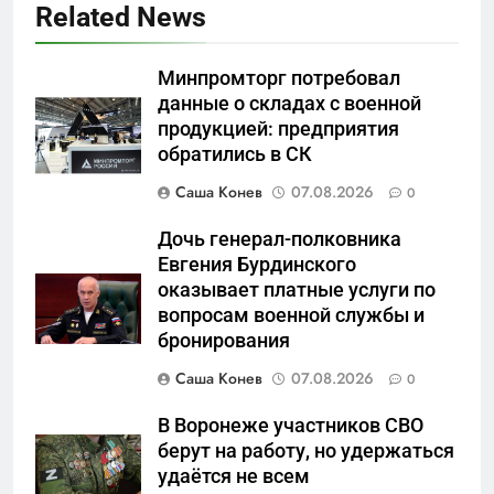
Related News
Минпромторг потребовал
данные о складах с военной
продукцией: предприятия
5
обратились в СК
Что происходит в
калининградском анклаве:
Саша Конев
07.08.2026
0
военные изымают спирт «для
САНКТ-ПЕТЕРБУРГ И ОБЛАСТЬ
защиты Отечества»
Дочь генерал-полковника
Евгения Бурдинского
6
оказывает платные услуги по
«500-тонный беспилотник»
вопросам военной службы и
или очередная показуха? Что
бронирования
скрывает российский ВМФ
САНКТ-ПЕТЕРБУРГ И ОБЛАСТЬ
Саша Конев
07.08.2026
0
7
В Воронеже участников СВО
Перезагрузка в Удмуртии:
берут на работу, но удержаться
Отставка Бречалова как
удаётся не всем