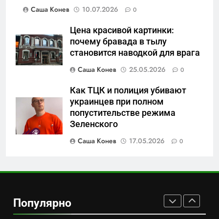
Саша Конев
10.07.2026
0
скрывает российский ВМФ
САНКТ-ПЕТЕРБУРГ И ОБЛАСТЬ
Цена красивой картинки:
7
почему бравада в тылу
Перезагрузка в Удмуртии:
становится наводкой для врага
Отставка Бречалова как
Саша Конев
25.05.2026
0
результат управленческих
САНКТ-ПЕТЕРБУРГ И ОБЛАСТЬ
провалов и уязвимости
Как ТЦК и полиция убивают
региона
украинцев при полном
8
попустительстве режима
Зачистка неба: Силовой
Зеленского
передел авиаотрасли
Саша Конев
17.05.2026
0
САНКТ-ПЕТЕРБУРГ И ОБЛАСТЬ
1
Минпромторг потребовал
данные о складах с военной
Популярно
продукцией: предприятия
САНКТ-ПЕТЕРБУРГ И ОБЛАСТЬ
обратились в СК