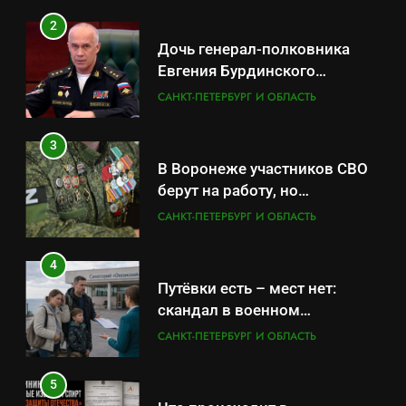
2
Дочь генерал-полковника
Евгения Бурдинского
оказывает платные услуги по
САНКТ-ПЕТЕРБУРГ И ОБЛАСТЬ
вопросам военной службы и
бронирования
3
В Воронеже участников СВО
берут на работу, но
удержаться удаётся не всем
САНКТ-ПЕТЕРБУРГ И ОБЛАСТЬ
4
Путёвки есть – мест нет:
скандал в военном
санатории Владивостока
САНКТ-ПЕТЕРБУРГ И ОБЛАСТЬ
5