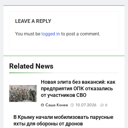
LEAVE A REPLY
You must be
logged in
to post a comment.
Related News
5
Новая элита без вакансий: как
Что происходит в
предприятия ОПК отказались
калининградском анклаве:
от участников СВО
военные изымают спирт «для
САНКТ-ПЕТЕРБУРГ И ОБЛАСТЬ
защиты Отечества»
Саша Конев
10.07.2026
0
6
В Крыму начали мобилизовать парусные
«500-тонный беспилотник»
яхты для обороны от дронов
или очередная показуха? Что